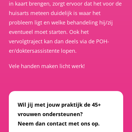
in kaart brengen, zorgt ervoor dat het voor de
huisarts meteen duidelijk is waar het
probleem ligt en welke behandeling hij/zij
eventueel moet starten. Ook het
vervolgtraject kan dan deels via de POH-
er/doktersassistente lopen.
Vele handen maken licht werk!
Wil jij met jouw praktijk de 45+
vrouwen ondersteunen?
Neem dan contact met ons op.